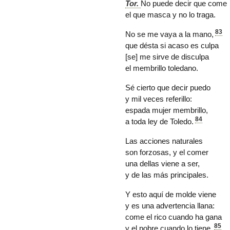
Tor.
No puede decir que come
el que masca y no lo traga.
83
No se me vaya a la mano,
que désta si acaso es culpa
[se] me sirve de disculpa
el membrillo toledano.
Sé cierto que decir puedo
y mil veces referillo:
espada mujer membrillo,
84
a toda ley de
Toledo
.
Las acciones naturales
son forzosas, y el comer
una dellas viene a ser,
y de las más principales.
Y esto aquí de molde viene
y es una advertencia llana:
come el rico cuando ha gana
85
y el pobre cuando lo tiene.