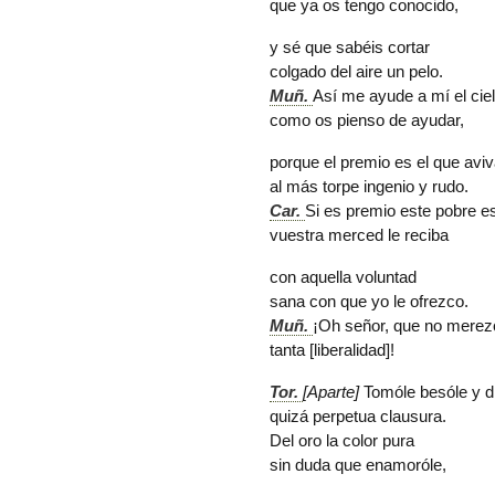
que ya os tengo conocido,
y sé que sabéis cortar
colgado del aire un pelo.
Muñ.
Así me ayude a mí el cie
como os pienso de ayudar,
porque el premio es el que avi
al más torpe ingenio y rudo.
Car.
Si es premio este pobre
e
vuestra merced le reciba
con aquella voluntad
sana con que yo le ofrezco.
Muñ.
¡Oh señor, que no merez
tanta [liberalidad]!
Tor.
[Aparte]
Tomóle besóle y d
quizá perpetua clausura.
Del
oro
la color pura
sin duda que enamoróle,