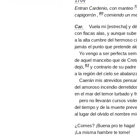
170v
7
Entran
Cardenio
, con
manteo
80
capigorrón
,
comiendo un
me
Car.
Vuela mi [estrecha] y d
con flacas alas, y aunque sube 
a la alta cumbre del hermoso ci
jamás el punto que pretende al
Yo vengo a ser perfecta se
de
aquel mancebo
que de Creta
82
dejó,
y contrario de su padre 
a la región del cielo se abalanz
Caerán mis atrevidos pensa
del amoroso incendio derretido
en el mar del temor turbado y fr
pero no llevarán cursos viole
del tiempo y de la muerte prev
al lugar del olvido el nombre mí
¿Comes? ¡Buena pro te haga!
¡La misma hambre te tome!