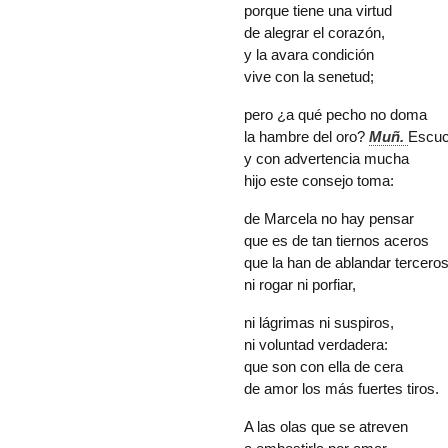
porque tiene una virtud
de alegrar el corazón,
y la avara condición
vive con la senetud;
pero ¿a qué pecho no doma
la hambre del
oro
?
Muñ.
Escuc
y con advertencia mucha
hijo este consejo toma:
de Marcela no hay pensar
que es de tan tiernos aceros
que la han de ablandar terceros
ni rogar ni porfiar,
ni lágrimas ni suspiros,
ni voluntad verdadera:
que son con ella de cera
de amor los más fuertes tiros.
A las olas que se atreven