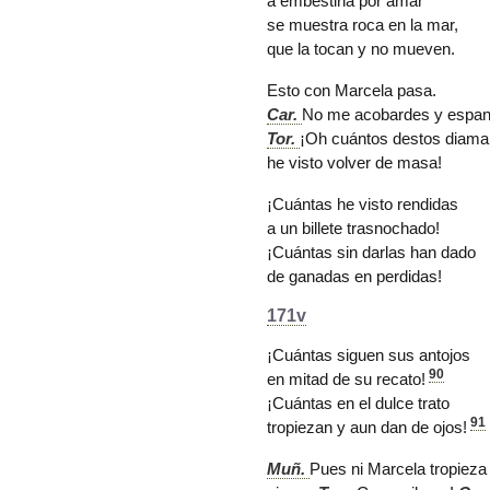
a embestirla por amar
se muestra roca en la mar,
que la tocan y no mueven.
Esto con Marcela pasa.
Car.
No me acobardes y espan
Tor.
¡Oh cuántos destos diama
he visto volver de masa!
¡Cuántas he visto rendidas
a un billete trasnochado!
¡Cuántas sin darlas han dado
de ganadas en perdidas!
171v
¡Cuántas siguen sus antojos
90
en mitad de su recato!
¡Cuántas en el dulce trato
91
tropiezan y aun
dan de ojos
!
Muñ.
Pues ni Marcela tropieza