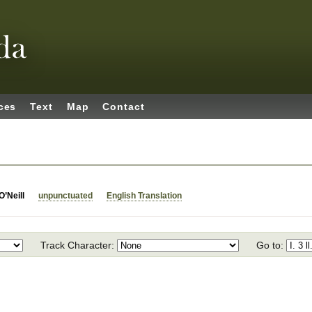
ces
Text
Map
Contact
O’Neill
unpunctuated
English Translation
Track Character:
Go to: