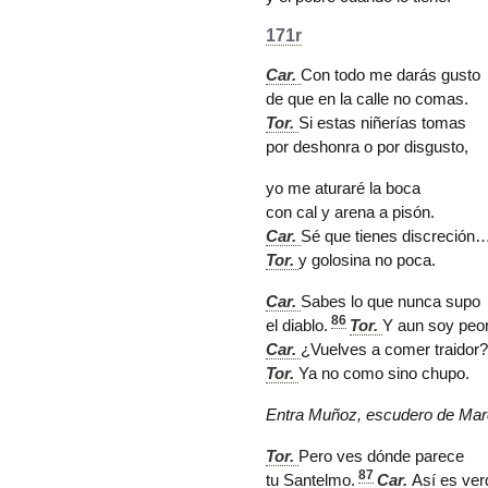
171r
Car.
Con todo me darás gusto
de que en la calle no comas.
Tor.
Si estas niñerías tomas
por deshonra o por disgusto,
yo me aturaré la boca
con cal y arena a pisón.
Car.
Sé que tienes discreción
Tor.
y golosina no poca.
Car.
Sabes lo que nunca supo
86
el diablo.
Tor.
Y aun soy peor
Car.
¿Vuelves a comer traidor?
Tor.
Ya no como sino chupo.
Entra
Muñoz
,
escudero
de Mar
Tor.
Pero ves dónde parece
87
tu
Santelmo
.
Car.
Así es ver