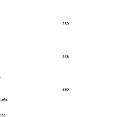
280
…
285
.
290
cela.
dad,