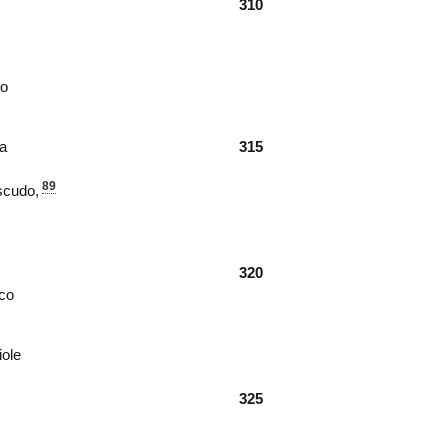
310
lo
va
315
89
scudo
,
320
co
iole
325