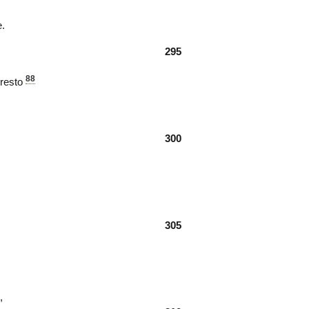
.
295
88
 resto
300
305
,