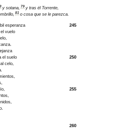
8
79
y
sotana
,
y tras él
Torrente
,
81
mbrillo
,
o cosa que se le parezca.
ébil esperanza
245
el vuelo
elo,
canza.
mejanza
 el suelo
250
al celo,
a.
mientos,
s,
ío,
255
ntos,
enidos,
o.
260