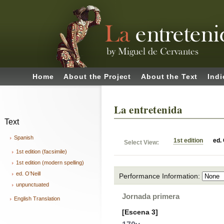
Home
About the Project
About the Text
Indi
La entretenida
Text
Spanish
1st edition
ed. 
Select View:
1st edition (facsimile)
1st edition (modern spelling)
ed. O’Neill
Performance Information:
unpunctuated
Jornada primera
English Translation
[Escena 3]